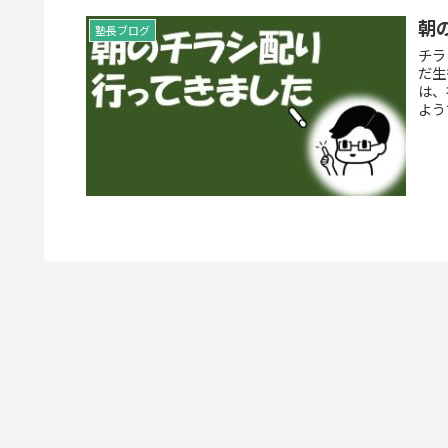
朝
塾長ブログ
チラシ配りとは？
だ生
は、
よう