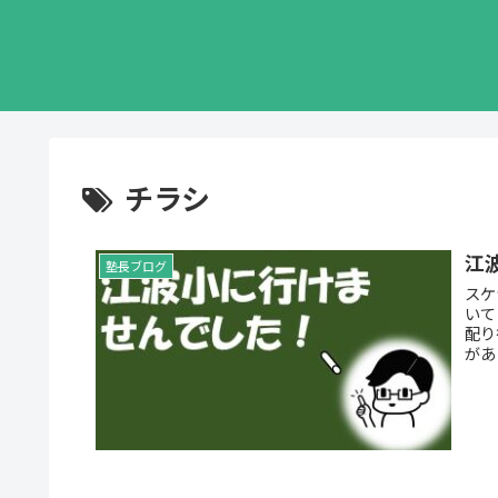
チラシ
江
塾長ブログ
スケジュール
いて
配り行けま
があ