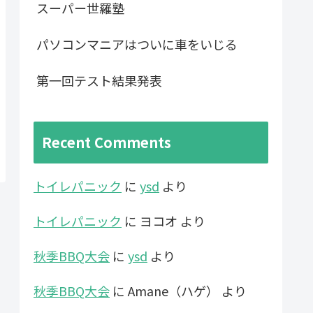
スーパー世羅塾
パソコンマニアはついに車をいじる
第一回テスト結果発表
Recent Comments
トイレパニック
に
ysd
より
トイレパニック
に
ヨコオ
より
秋季BBQ大会
に
ysd
より
秋季BBQ大会
に
Amane（ハゲ）
より