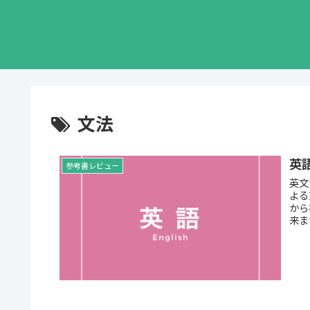
文法
英
参考書レビュー
英文法レ
よる
から
来ま