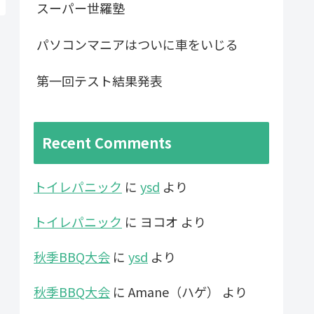
スーパー世羅塾
パソコンマニアはついに車をいじる
第一回テスト結果発表
Recent Comments
トイレパニック
に
ysd
より
トイレパニック
に
ヨコオ
より
秋季BBQ大会
に
ysd
より
秋季BBQ大会
に
Amane（ハゲ）
より