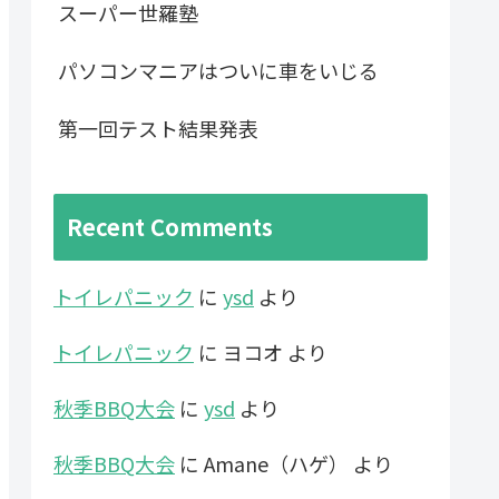
スーパー世羅塾
パソコンマニアはついに車をいじる
第一回テスト結果発表
Recent Comments
トイレパニック
に
ysd
より
トイレパニック
に
ヨコオ
より
秋季BBQ大会
に
ysd
より
秋季BBQ大会
に
Amane（ハゲ）
より