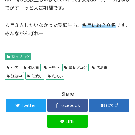
でがずーっと入試期間です。
去年３人しかいなかった受験生も、
今年は約２０名
です。
みんながんばれー
塾長ブログ
中区
個人塾
吉島中
塾長ブログ
広島市
江波中
江波小
舟入小
Share
Twitter
Facebook
はてブ
LINE