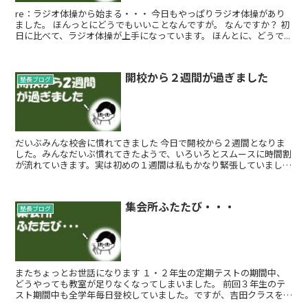
re：ラジオ体操から始まる・・・ 今日もやっぱりラジオ体操があり
ました。 ほんっとにどうでもいいことなんですが。 なんですか？ 初
日に比べて、ラジオ体操が上手になっています。 ほんとに、どうで...
開校から２週間が過ぎました
塾長ブログ
だいぶみんな校舎に慣れてきました 今日で開校から２週間となりま
した。みんなだいぶ慣れてきたようで、いろいろとスムースに時間割
が流れていきます。実は初めの１週間は私もかなり緊張していまし
た。 先生も初めは緊張するんですね。 ...
集会所ふたたび・・・
塾長ブログ
またちょっとお世話になります １・２年生の定期テストの期間中、
どうやっても教室が足りなくなってしまいました。 前回３年生のテ
スト期間中も全学年毎日登校していました。ですが、吉田クラスを２
階自習室、学ぶんクラスを１階第一教室に入...