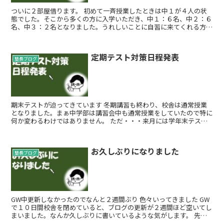
ついに２部屋借ります。 初めて一斉授業したときは中１が４人の状
態でした。そこから多くの方に入学いただき、中１：６名、中２：６
名、中３：２名となりました。うれしいことに自習に来てくれる方も
居られるため、教室が手狭になってきました。 ...
定期テスト対策日程発表
塾長ブログ
期末テストが迫ってきています 冬期講習も終わり、校舎は通常授業
となりました。まぁ中学部は講習会中も通常授業をしていたので特に
何か変わるわけではありません。 ただ・・・来月には学年末テスト
があります。 んー、私が中学生のこ...
お久しぶりになりました
塾長ブログ
GW中更新しなかったのでなんと２週間ぶり 色々いってきました GW
で１０日間校舎を閉めていると、ブログの更新が２週間ほど空いてし
まいました。なんか久しぶりに書いているような気がします。 先生
GW何してたんですか 家...