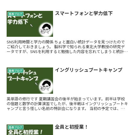
スマートフォンと学力低下
塾長ブログ
SNS利用時間と学力の関係 ちょと面白い統計データを見つけたので
ご紹介しておきましょう。 脳科学で知られる東北大学教授の研究デ
ータですが、SNSを利用すると勉強した内容を忘れてしまうと統計デ
ータがあるようです。 ...
イングリッシュブートキャンプ
塾長ブログ
英単語の修行です 夏期講習会の後半が始まっています。前半は学校
の宿題と数学の計算演習でしたが、後半戦はイングリッシュブートキ
ャンプと言う怪しい名前の特訓会になります。 当初の予定では、２
年生以上は英文法中心で１年生は英...
全員と初授業！
塾長ブログ