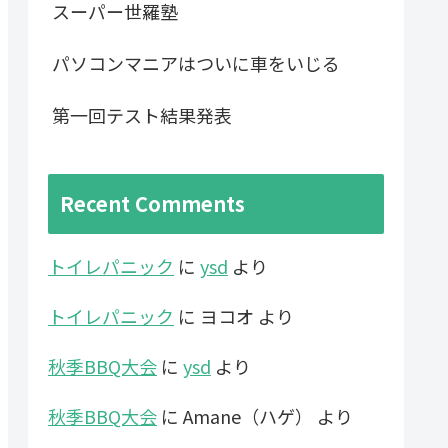
スーパー世羅塾
パソコンマニアはついに車をいじる
第一回テスト結果発表
Recent Comments
トイレパニック
に
ysd
より
トイレパニック
に
ヨコオ
より
秋季BBQ大会
に
ysd
より
秋季BBQ大会
に
Amane（ハゲ）
より