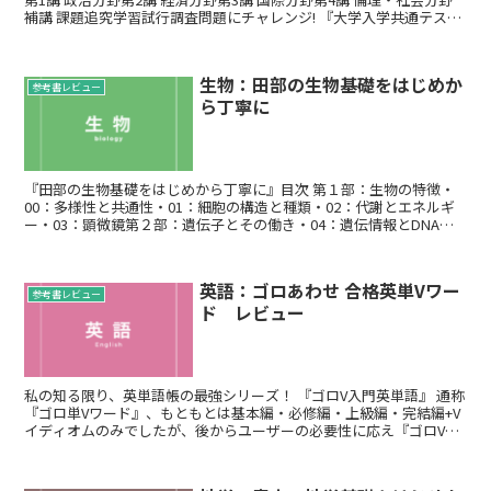
補講 課題追究学習試行調査問題にチャレンジ! 『大学入学共通テスト
現代社会の点数が面白いほ...
生物：田部の生物基礎をはじめか
参考書レビュー
ら丁寧に
『田部の生物基礎をはじめから丁寧に』目次 第１部：生物の特徴・
00：多様性と共通性・01：細胞の構造と種類・02：代謝とエネルギ
ー・03：顕微鏡第２部：遺伝子とその働き・04：遺伝情報とDNA・
05：遺伝情報の複製と分配・06：遺伝...
英語：ゴロあわせ 合格英単Vワー
参考書レビュー
ド レビュー
私の知る限り、英単語帳の最強シリーズ！ 『ゴロV入門英単語』 通称
『ゴロ単Vワード』、もともとは基本編・必修編・上級編・完結編+V
イディオムのみでしたが、後からユーザーの必要性に応え『ゴロV入
門英単語』『ゴロで覚えるV英単語1...