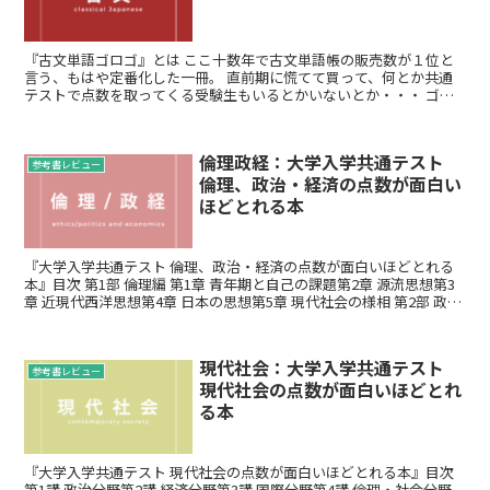
『古文単語ゴロゴ』とは ここ十数年で古文単語帳の販売数が１位と
言う、もはや定番化した一冊。 直前期に慌てて買って、何とか共通
テストで点数を取ってくる受験生もいるとかいないとか・・・ ゴロ
合わせ単語帳とは言え、板野先生が書かれ...
倫理政経：大学入学共通テスト
参考書レビュー
倫理、政治・経済の点数が面白い
ほどとれる本
『大学入学共通テスト 倫理、政治・経済の点数が面白いほどとれる
本』目次 第1部 倫理編 第1章 青年期と自己の課題第2章 源流思想第3
章 近現代西洋思想第4章 日本の思想第5章 現代社会の様相 第2部 政
治・経済編第6章 民主政治の...
現代社会：大学入学共通テスト
参考書レビュー
現代社会の点数が面白いほどとれ
る本
『大学入学共通テスト 現代社会の点数が面白いほどとれる本』目次
第1講 政治分野第2講 経済分野第3講 国際分野第4講 倫理・社会分野