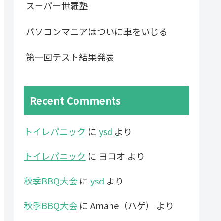
スーパー世羅塾
パソコンマニアはついに車をいじる
第一回テスト結果発表
Recent Comments
トイレパニック
に
ysd
より
トイレパニック
に
ヨコオ
より
秋季BBQ大会
に
ysd
より
秋季BBQ大会
に
Amane（ハゲ）
より