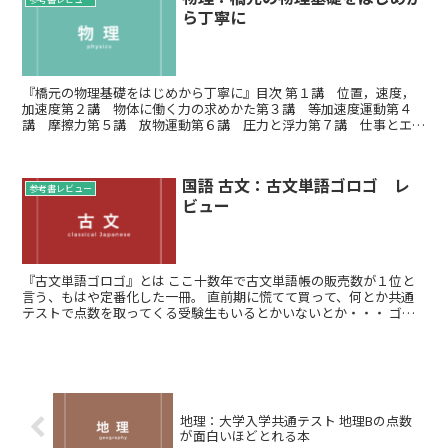
ら丁寧に
『橋元の物理基礎をはじめから丁寧に』目次 第１講 位置，速度，
加速度第２講 物体に働く力の求めかた第３講 等加速度運動第４
講 摩擦力第５講 放物運動第６講 圧力と浮力第７講 仕事とエネ
ルギー第８講 力学的エネルギー保存則第９講 熱と...
国語 古文：古文単語ゴロゴ レ
参考書レビュー
ビュー
『古文単語ゴロゴ』とは ここ十数年で古文単語帳の販売数が１位と
言う、もはや定番化した一冊。 直前期に慌てて買って、何とか共通
テストで点数を取ってくる受験生もいるとかいないとか・・・ ゴロ
合わせ単語帳とは言え、板野先生が書かれ...
地理：大学入学共通テスト 地理Bの点数
が面白いほどとれる本