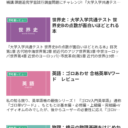
補講 課題追究学習試行調査問題にチャレンジ! 『大学入学共通テスト
現代社会の点数が面白いほ...
世界史：大学入学共通テスト 世
参考書レビュー
界史Bの点数が面白いほどとれる
本
『大学入学共通テスト 世界史Bの点数が面白いほどとれる本』目次
第1章 古代地中海世界第2章 前近代のアジア世界第3章 中世ヨーロッ
パ世界第4章 近世のヨーロッパ(~市民革命)第5章 近代の世界(19世紀~
第一次世界大戦)第6章 二...
英語：ゴロあわせ 合格英単Vワー
参考書レビュー
ド レビュー
私の知る限り、英単語帳の最強シリーズ！ 『ゴロV入門英単語』 通称
『ゴロ単Vワード』、もともとは基本編・必修編・上級編・完結編+V
イディオムのみでしたが、後からユーザーの必要性に応え『ゴロV入
門英単語』『ゴロで覚えるV英単語1...
物理：橋元の物理基礎をはじめか
参考書レビュー