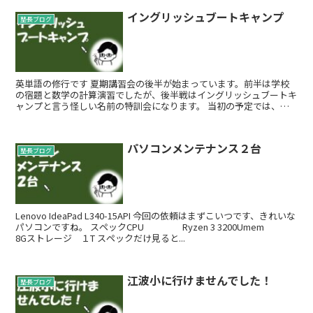
イングリッシュブートキャンプ
塾長ブログ
英単語の修行です 夏期講習会の後半が始まっています。前半は学校
の宿題と数学の計算演習でしたが、後半戦はイングリッシュブートキ
ャンプと言う怪しい名前の特訓会になります。 当初の予定では、２
年生以上は英文法中心で１年生は英...
パソコンメンテナンス２台
塾長ブログ
Lenovo IdeaPad L340-15API 今回の依頼はまずこいつです、きれいな
パソコンですね。 スペックCPU Ryzen 3 3200Umem
8Gストレージ １T スペックだけ見ると...
江波小に行けませんでした！
塾長ブログ