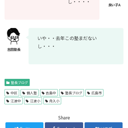
し・・・・
いや・・去年この塾まだない
し・・・
塾長ブログ
中区
個人塾
吉島中
塾長ブログ
広島市
江波中
江波小
舟入小
Share