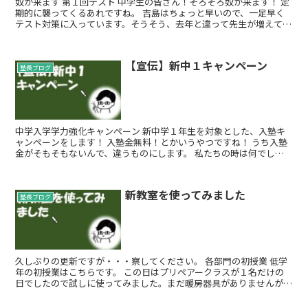
奴が来ます 第１回テスト 中学生の皆さん！そろそろ奴が来ます！ 定
期的に襲ってくるあれですね。 吉島はちょっと早いので、一足早く
テスト対策に入っています。そうそう、去年と違って先生が増えてい
るので江波中の授業と並行...
【宣伝】新中１キャンペーン
塾長ブログ
中学入学学力強化キャンペーン 新中学１年生を対象とした、入塾キ
ャンペーンをします！ 入塾金無料！とかいうやつですね！ うち入塾
金がそもそもないんで、違うものにします。 私たちの時は何でした
っけ？ 君たちの時は...
新教室を使ってみました
塾長ブログ
久しぶりの更新ですが・・・察してください。 各部門の初授業 低学
年の初授業はこちらです。 この日はプリペアークラスが１名だけの
日でしたので試しに使ってみました。まだ暖房器具がありませんがお
昼だったので大丈夫だった...