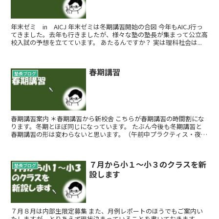
年末ゼミ in AICJ 年末ゼミは冬期講習開始の合図 今年もAICJ行っ
てきました。去年も行きましたが、様々な塾の塾長が集まって公立高
校入試の予想を立てています。 あたるんですか？ 実は理科社会は...
春期講習
塾長ブログ
春期講習案内 ＊春期講習から新校舎 こちらが春期講習の時間割にな
ります。冬期とほぼ同じになっています。 たぶん今後も冬期講習と
春期講習の形は変わらないと思います。（午前中プラクティス・夜は
通常授業） 小学部...
７月から小１～小３のクラスを新
塾長ブログ
設します
７月８月は内部生限定募集 また、月例レポートのほうでもご案内い
たしますが、とりあえず現状決まっていることを書いておきます。