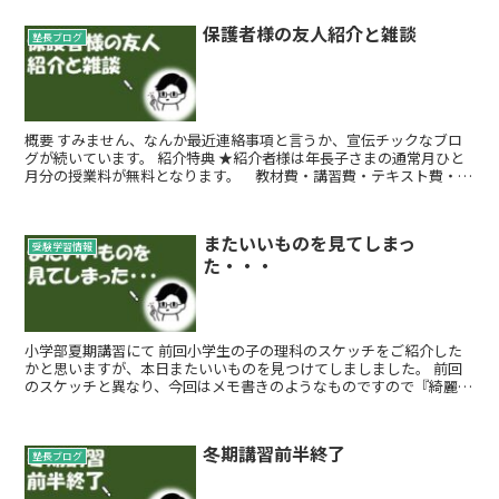
保護者様の友人紹介と雑談
塾長ブログ
概要 すみません、なんか最近連絡事項と言うか、宣伝チックなブロ
グが続いています。 紹介特典 ★紹介者様は年長子さまの通常月ひと
月分の授業料が無料となります。 教材費・講習費・テキスト費・シ
ステム費・イベント費は除く。★被...
またいいものを見てしまっ
受験学習情報
た・・・
小学部夏期講習にて 前回小学生の子の理科のスケッチをご紹介した
かと思いますが、本日またいいものを見つけてしましました。 前回
のスケッチと異なり、今回はメモ書きのようなものですので『綺麗
か？』と言われると否です。 ...
冬期講習前半終了
塾長ブログ