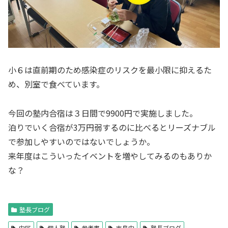
小６は直前期のため感染症のリスクを最小限に抑えるた
め、別室で食べています。
今回の塾内合宿は３日間で9900円で実施しました。
泊りでいく合宿が3万円弱するのに比べるとリーズナブル
で参加しやすいのではないでしょうか。
来年度はこういったイベントを増やしてみるのもありか
な？
塾長ブログ
中区
個人塾
参考書
吉島中
塾長ブログ