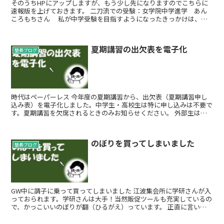
そのうちHPにアップしますが、もう少し先になりますのでこちらに
速報版を上げておきます。 二刀流での受験：女学院中学進学 あん
ころもちさん 私が中学受験を目指すようになったきっかけは、父
や母と一緒に志望校のオープンキャンパスに...
夏期講習の出欠表を電子化
塾長ブログ
時代はペーパーレス 今年度の夏期講習から、出欠表（夏期講習申し
込み表）を電子化しました。中学生・高校生は特に申し込みは不要で
す。夏期講習を欠席されるときのみお知らせください。 外部生はい
ろいろ法律的なものがあるはずですので紙で...
のぼりを買ってしまいました
塾長ブログ
GW中に調子に乗って買ってしまいました 江波集会所に学研さんが入
っておられます。学研さんは大手！当然販促ツールも充実しているの
で、かっこいいのぼりが翻（ひるがえ）っています。 正直に言いま
す。うらやましかったんです！ な...