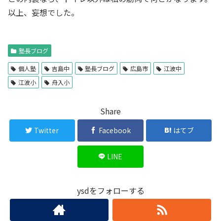
以上、妄想でした。
塾長ブログ
個人塾
吉島中
塾長ブログ
広島市
江波中
江波小
舟入小
Share
Twitter
Facebook
はてブ
LINE
ysdをフォローする