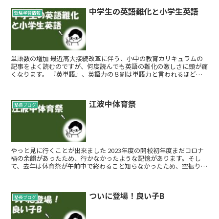
中学生の英語難化と小学生英語
受験学習情報
単語数の増加 最近高大接続改革に伴う、小中の教育カリキュラムの
記事をよく読むのですが、何度読んでも英語の難化の激しさに頭が痛
くなります。 『英単語』、英語力の８割は単語力と言われるほど重
要なものですが、以前ブログに書いたときの...
江波中体育祭
塾長ブログ
やっと見に行くことが出来ました 2023年度の開校初年度まだコロナ
禍の余韻があったため、行かなかったような記憶があります。そし
て、去年は体育祭が午前中で終わること知らなかったため、空振りに
終わりました。 先生来てって言...
ついに登場！良い子B
塾長ブログ