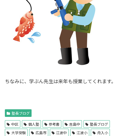
ちなみに、学ぶん先生は来年も授業してくれます。
塾長ブログ
中区
個人塾
参考書
吉島中
塾長ブログ
大学受験
広島市
江波中
江波小
舟入小