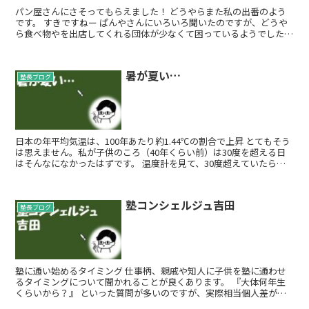
パン屋さんにさそってもらえました！ どうやらまた私の出番のよう
です。 すきですねー ぱんやさんにいろいろ聞いたのですが、どうや
ら食べ物やを出店してくれる団体が少なくて困っているようでした。
古本市が出来ないのではな...
暑が夏い…
塾長ブログ
日本の年平均気温は、100年あたり約1.44℃の割合で上昇 とてもそう
は思えません。私が子供のころ（40年くらい前）は30度を超える日
はそんなになかったはずです。 温度計を見て、30度超えていたら
『真夏日だ！あついなー』と言っ...
塾コンシェルジュ吉田
塾長ブログ
塾に通い始めるタイミング 仕事柄、親戚や知人に子供を塾に通わせ
るタイミングについて聞かれることが良くあります。 『大体何年生
くらいから？』 といった質問が多いのですが、実際相当個人差があ
りますし、目的によっても異なるので...