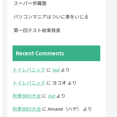
スーパー世羅塾
パソコンマニアはついに車をいじる
第一回テスト結果発表
Recent Comments
トイレパニック
に
ysd
より
トイレパニック
に
ヨコオ
より
秋季BBQ大会
に
ysd
より
秋季BBQ大会
に
Amane（ハゲ）
より