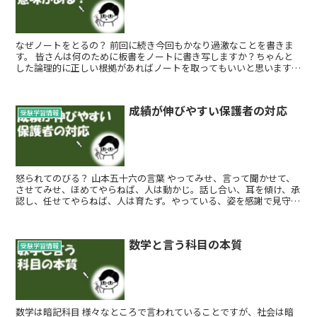
なぜノートをとるの？ 前回に続き今回もかなり過激なことを書きま
す。 皆さんは何のために板書をノートに書き写しますか？ちゃんと
した論理的に正しい根拠があればノートを取ってもいいと思います。
どんな理由でノートを取りますか？ ...
成績が伸びやすい保護者の対応
受験学習情報
怒られてのびる？ 山本五十六の言葉 やってみせ、言って聞かせて、
させてみせ、ほめてやらねば、人は動かじ。話し合い、耳を傾け、承
認し、任せてやらねば、人は育たず。やっている、姿を感謝で見守っ
て、信頼せねば、人は実らず。 名...
数学と言う科目の本質
受験学習情報
数学は暗記科目 様々なところで言われていることですが、社会は暗