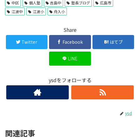
中区
個人塾
吉島中
塾長ブログ
広島市
江波中
江波小
舟入小
Share
Twitter
Facebook
はてブ
LINE
ysdをフォローする
ysd
関連記事